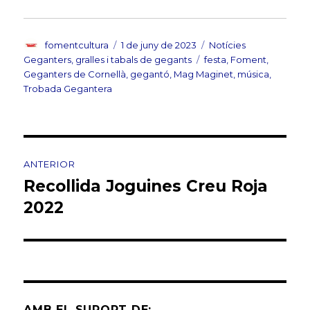
w
w
i
w
n
i
d
n
o
d
Autor
Publicat
Categories
fomentcultura
1 de juny de 2023
Notícies
w
o
)
w
el
Etiquetes
Geganters, gralles i tabals de gegants
festa
,
Foment
,
)
Geganters de Cornellà
,
gegantó
,
Mag Maginet
,
música
,
Trobada Gegantera
Navegació
ANTERIOR
d'entrades
Recollida Joguines Creu Roja
Entrada
anterior:
2022
AMB EL SUPORT DE: