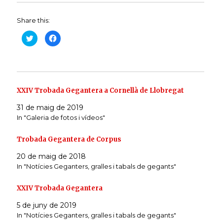
Share this:
C
C
l
l
i
i
c
c
k
k
t
t
o
o
s
s
h
h
a
a
XXIV Trobada Gegantera a Cornellà de Llobregat
r
r
e
e
31 de maig de 2019
o
o
n
n
In "Galeria de fotos i vídeos"
T
F
w
a
i
c
t
e
Trobada Gegantera de Corpus
t
b
e
o
r
o
20 de maig de 2018
(
k
In "Notícies Geganters, gralles i tabals de gegants"
O
(
p
O
e
p
n
e
XXIV Trobada Gegantera
s
n
i
s
n
i
5 de juny de 2019
n
n
e
n
In "Notícies Geganters, gralles i tabals de gegants"
w
e