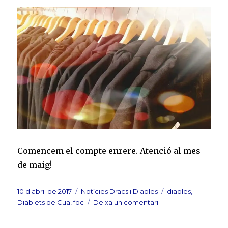
Comencem el compte enrere. Atenció al mes
de maig!
Publicat
Categories
Etiquetes
10 d'abril de 2017
Notícies Dracs i Diables
diables
,
el
a
Diablets de Cua
,
foc
Deixa un comentari
Els
vestits