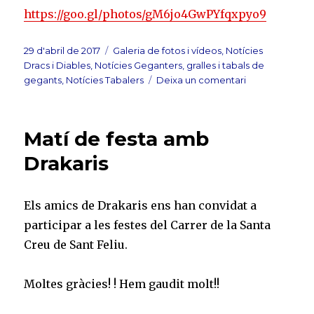
https://goo.gl/photos/gM6jo4GwPYfqxpyo9
Publicat
Categories
29 d'abril de 2017
Galeria de fotos i vídeos
,
Notícies
el
Dracs i Diables
,
Notícies Geganters, gralles i tabals de
a
gegants
,
Notícies Tabalers
Deixa un comentari
Festa
Primavera
Escola
Matí de festa amb
Ignasi
Iglesias
Drakaris
2017
Els amics de Drakaris ens han convidat a
participar a les festes del Carrer de la Santa
Creu de Sant Feliu.
Moltes gràcies! ! Hem gaudit molt!!