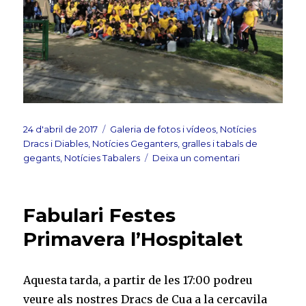
Publicat
Categories
24 d'abril de 2017
Galeria de fotos i vídeos
,
Notícies
el
Dracs i Diables
,
Notícies Geganters, gralles i tabals de
a
gegants
,
Notícies Tabalers
Deixa un comentari
Foto
de
família
Fabulari Festes
de
“Foment”
Primavera l’Hospitalet
a
la
25a
Aquesta tarda, a partir de les 17:00 podreu
Jordiada
veure als nostres Dracs de Cua a la cercavila
de