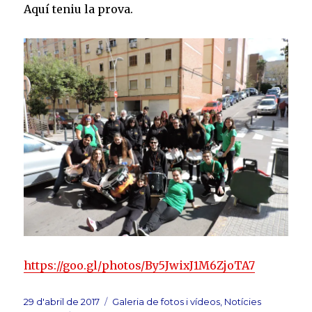
Aquí teniu la prova.
https://goo.gl/photos/By5JwixJ1M6ZjoTA7
Publicat
Categories
29 d'abril de 2017
Galeria de fotos i vídeos
,
Notícies