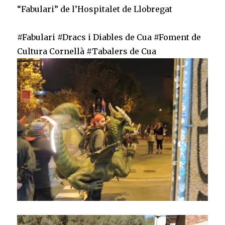
Cornellà
“Fabulari” de l’Hospitalet de Llobregat
de
Llobregat
#Fabulari #Dracs i Diables de Cua #Foment de
Cultura Cornellà #Tabalers de Cua