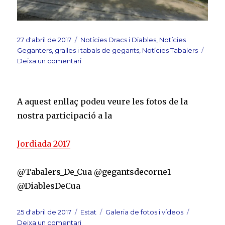
Publicat
Categories
27 d'abril de 2017
Notícies Dracs i Diables
,
Notícies
el
Geganters, gralles i tabals de gegants
,
Notícies Tabalers
a
Deixa un comentari
Felicitats
a
totes
A aquest enllaç podeu veure les fotos de la
les
Montse!!
nostra participació a la
Jordiada 2017
@Tabalers_De_Cua @gegantsdecorne1
@DiablesDeCua
Publicat
Format
Categories
25 d'abril de 2017
Estat
Galeria de fotos i vídeos
el
a
Deixa un comentari