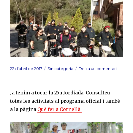
Publicat
Categories
a
22 d'abril de 2017
Sin categoría
Deixa un comentari
el
Fabulari
Festes
Primave
Ja tenim a tocar la 25a Jordiada. Consulteu
l’Hospita
totes les activitats al programa oficial i també
a la pàgina
Què fer a Cornellà.