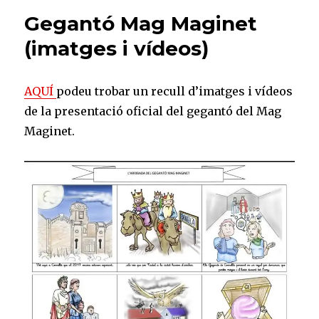
dels
Gegantó Mag Maginet
Diablets
de
(imatges i vídeos)
Cua
ja
estan
​AQUÍ
podeu trobar un recull d’imatges i vídeos
preparats!
de la presentació oficial del gegantó del Mag
Maginet.