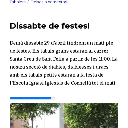
el
a
Tabalers
Deixa un comentari
Matí
de
festa
Dissabte de festes!
amb
Drakaris
Demà dissabte 29 d’abril tindrem un matí ple
de festes. Els tabals grans estaran al carrer
Santa Creu de Sant Feliu a partir de les 11:00. La
nostra secció de diables, diablesses i dracs
amb els tabals petits estaran a la festa de
l’Escola Ignasi Iglesias de Cornellà tot el matí.