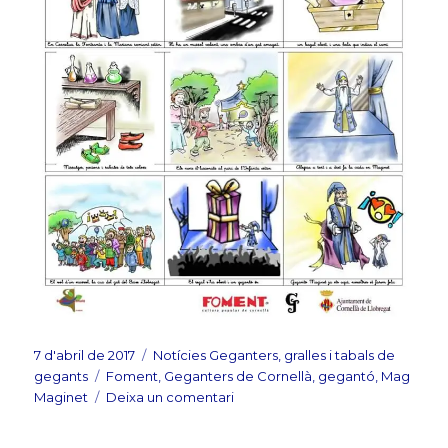
Publicat
Categories
7 d'abril de 2017
Notícies Geganters, gralles i tabals de
el
Etiquetes
gegants
Foment
,
Geganters de Cornellà
,
gegantó
,
Mag
a
Maginet
Deixa un comentari
Gegantó
Mag