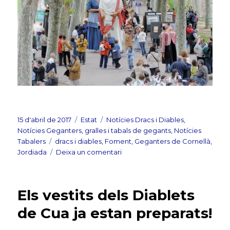
Publicat
Format
Categories
15 d'abril de 2017
Estat
Notícies Dracs i Diables
,
el
Notícies Geganters, gralles i tabals de gegants
,
Notícies
Etiquetes
Tabalers
dracs i diables
,
Foment
,
Geganters de Cornellà
,
a
Jordiada
Deixa un comentari
Actes
de
la
Els vestits dels Diablets
25a
Jordiada
de Cua ja estan preparats!