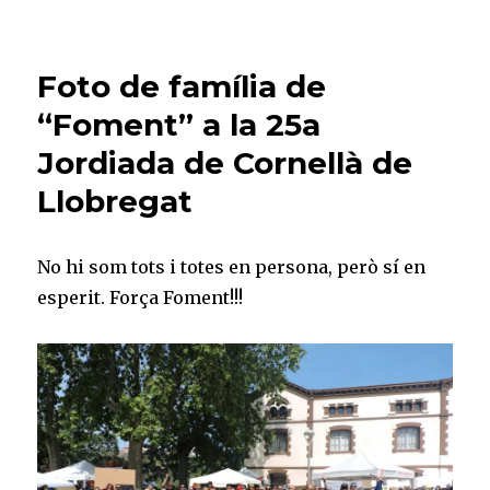
Jordiada
2017
(25a
Foto de família de
edició)
Imatges
“Foment” a la 25a
Jordiada de Cornellà de
Llobregat
No hi som tots i totes en persona, però sí en
esperit. Força Foment!!!