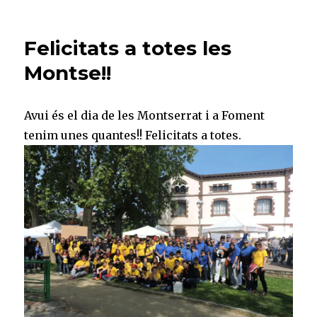
Dissabte
de
festes!
Felicitats a totes les
Montse!!
Avui és el dia de les Montserrat i a Foment
tenim unes quantes!! Felicitats a totes.