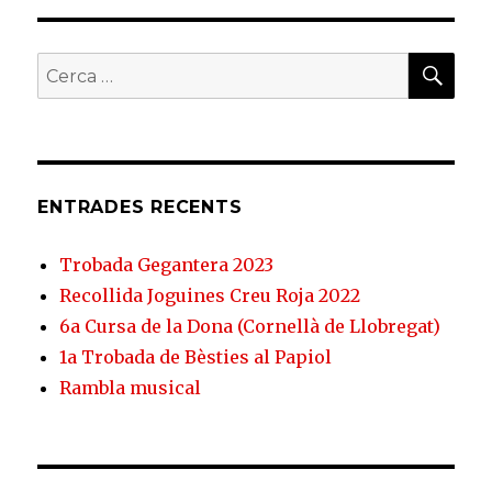
Maginet
(imatges
i
CER
Cerca:
vídeos)
ENTRADES RECENTS
Trobada Gegantera 2023
Recollida Joguines Creu Roja 2022
6a Cursa de la Dona (Cornellà de Llobregat)
1a Trobada de Bèsties al Papiol
Rambla musical