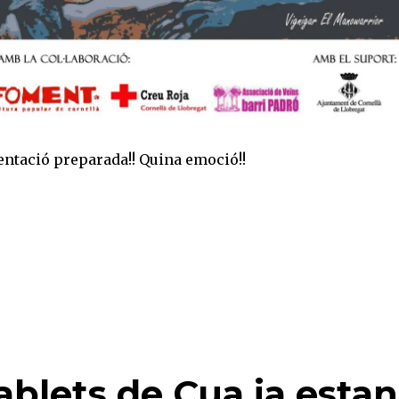
entació preparada!! Quina emoció!!
iablets de Cua ja estan