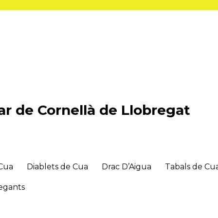
r de Cornellà de Llobregat
 Cua
Diablets de Cua
Drac D’Aigua
Tabals de Cu
gegants