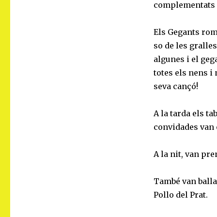
complementats am
Els Gegants roma
so de les gralle
algunes i el geg
totes els nens i 
seva cançó!
A la tarda els ta
convidades van o
A la nit, van pre
També van ballar
Pollo del Prat.