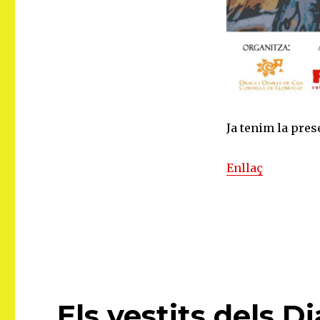
Ja tenim la pres
Enllaç
Els vestits dels D