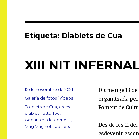
Etiqueta:
Diablets de Cua
XIII NIT INFERNA
Publicat
15 de novembre de 2021
Diumenge 13 de n
el
Categories
Galeria de fotos i vídeos
organitzada per 
Etiquetes
Diablets de Cua
,
dracs i
Foment de Cultu
diables
,
festa
,
foc
,
Geganters de Cornellà
,
Des de les 11 del
Mag Maginet
,
tabalers
esdevenir escena