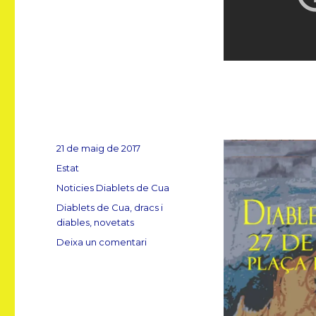
Diablets
de
Cua
de
Cornellà.”
Publicat
21 de maig de 2017
el
Format
Estat
Categories
Noticies Diablets de Cua
Etiquetes
Diablets de Cua
,
dracs i
diables
,
novetats
a
Deixa un comentari
Presentació
dels
“Diablets
de
Cua”