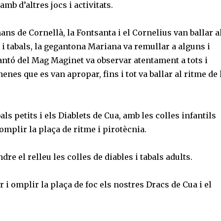
b d’altres jocs i activitats.
ns de Cornellà, la Fontsanta i el Cornelius van ballar a
s i tabals, la gegantona Mariana va remullar a alguns i
antó del Mag Maginet va observar atentament a tots i
nenes que es van apropar, fins i tot va ballar al ritme de 
bals petits i els Diablets de Cua, amb les colles infantils
mplir la plaça de ritme i pirotècnia.
ndre el relleu les colles de diables i tabals adults.
 i omplir la plaça de foc els nostres Dracs de Cua i el