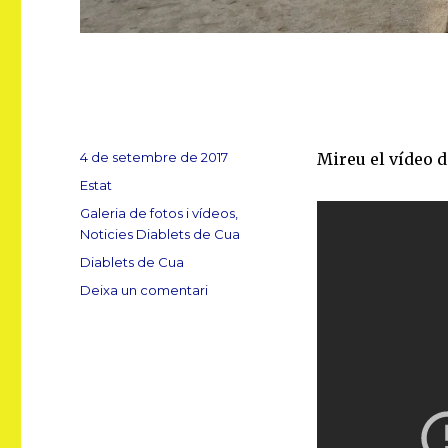
Publicat
4 de setembre de 2017
Mireu el vídeo d
el
Format
Estat
Categories
Galeria de fotos i vídeos
,
Noticies Diablets de Cua
Etiquetes
Diablets de Cua
a
Deixa un comentari
Vídeo
“Així
s’organitza
un
correfoc
infantil
a