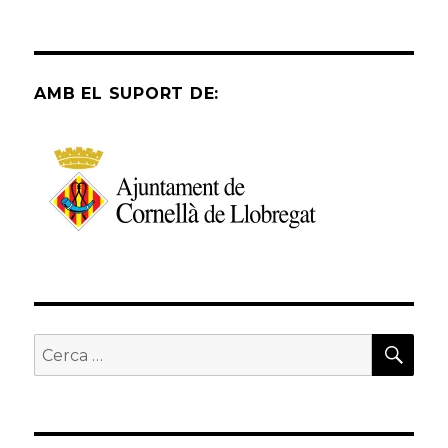
AMB EL SUPORT DE:
CER
Cerca: