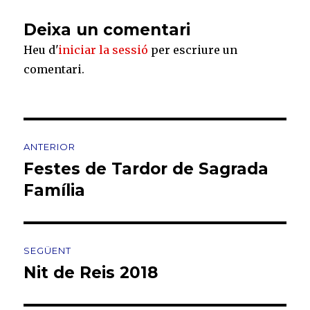
Deixa un comentari
Heu d'
iniciar la sessió
per escriure un
comentari.
Navegació
ANTERIOR
d'entrades
Festes de Tardor de Sagrada
Entrada
anterior:
Família
SEGÜENT
Nit de Reis 2018
Entrada
següent: