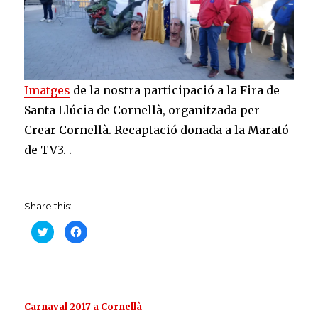
Imatges
de la nostra participació a la Fira de
Santa Llúcia de Cornellà, organitzada per
Crear Cornellà. Recaptació donada a la Marató
de TV3. .
Share this:
C
C
l
l
i
i
c
c
k
k
t
t
o
o
s
s
h
h
a
a
Carnaval 2017 a Cornellà
r
r