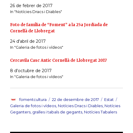
e
e
26 de febrer de 2017
o
o
n
n
In "Notícies Dracs i Diables"
T
F
w
a
i
c
t
e
Foto de família de “Foment” a la 25a Jordiada de
t
b
e
o
Cornellà de Llobregat
r
o
(
k
24 d'abril de 2017
O
(
p
O
In "Galeria de fotos i vídeos"
e
p
n
e
s
n
i
s
Cercavila Casc Antic Cornellà de Llobregat 2017
n
i
n
n
e
n
8 d'octubre de 2017
w
e
In "Galeria de fotos i vídeos"
w
w
i
w
n
i
d
n
o
d
w
o
)
w
Autor
Publicat
Format
Catego
fomentcultura
22 de desembre de 2017
Estat
)
el
Galeria de fotos i vídeos
,
Notícies Dracs i Diables
,
Notícies
Geganters, gralles i tabals de gegants
,
Notícies Tabalers