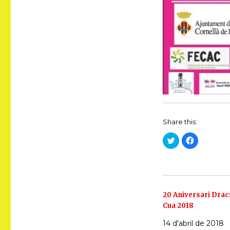
Share this:
C
C
l
l
i
i
c
c
k
k
t
t
o
o
s
s
h
h
a
a
20 Aniversari Drac
r
r
Cua 2018
e
e
o
o
n
n
14 d'abril de 2018
T
F