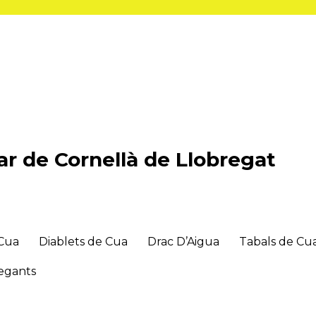
r de Cornellà de Llobregat
 Cua
Diablets de Cua
Drac D’Aigua
Tabals de Cu
gegants