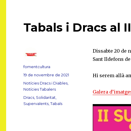
Tabals i Dracs al 
Dissabte 20 de n
Sant Ildefons de
Autor
fomentcultura
Publicat
19 de novembre de 2021
Hi serem allà am
el
Categories
Notícies Dracs i Diables
,
Notícies Tabalers
Galera d’imatge
Etiquetes
Dracs
,
Solidaritat
,
Supervalents
,
Tabals